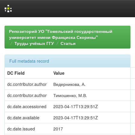
Skip
navigation
Репозиторий УО "Гомельский государственный
университет имени Франциска Скорины"
Труды учёных ГГУ
Статьи
Full metadata record
DC Field
Value
dc.contributor.author
Ведерникова, А.
dc.contributor.author
Тимошенко, М.В.
dc.date.accessioned
2023-04-17T13:29:51Z
dc.date.available
2023-04-17T13:29:51Z
dc.date.issued
2017