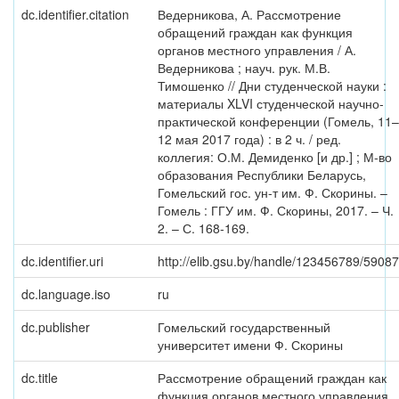
dc.identifier.citation
Ведерникова, А. Рассмотрение
обращений граждан как функция
органов местного управления / А.
Ведерникова ; науч. рук. М.В.
Тимошенко // Дни студенческой науки :
материалы XLVI студенческой научно-
практической конференции (Гомель, 11–
12 мая 2017 года) : в 2 ч. / ред.
коллегия: О.М. Демиденко [и др.] ; М-во
образования Республики Беларусь,
Гомельский гос. ун-т им. Ф. Скорины. –
Гомель : ГГУ им. Ф. Скорины, 2017. – Ч.
2. – С. 168-169.
dc.identifier.uri
http://elib.gsu.by/handle/123456789/59087
dc.language.iso
ru
dc.publisher
Гомельский государственный
университет имени Ф. Скорины
dc.title
Рассмотрение обращений граждан как
функция органов местного управления