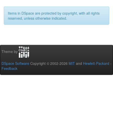
Items in DSpace are protected by copyright, with all rights
reserved, unless otherwise indicated.
Theme by
DSpace Software
Copyright © 2002-2026
MIT
and
Hewlett-Packard
-
Feedback