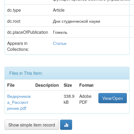
dc.type
Article
dc.root
Дни студенческой науки
dc.placeOfPublication
Гомель
Appears in
Статьи
Collections:
Files in This Item:
File
Description
Size
Format
Ведерников
338.9
Adobe
View/Open
а_Рассмот
kB
PDF
рение.pdf
Show simple item record