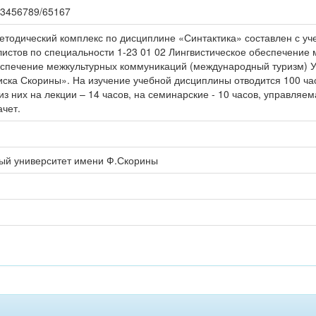
/123456789/65167
тодический комплекс по дисциплине «Синтактика» составлен с уч
стов по специальности 1-23 01 02 Лингвистическое обеспечение 
еспечение межкультурных коммуникаций (международный туризм) 
ска Скорины». На изучение учебной дисциплины отводится 100 часо
из них на лекции – 14 часов, на семинарские - 10 часов, управляе
ачет.
ный университет имени Ф.Скорины