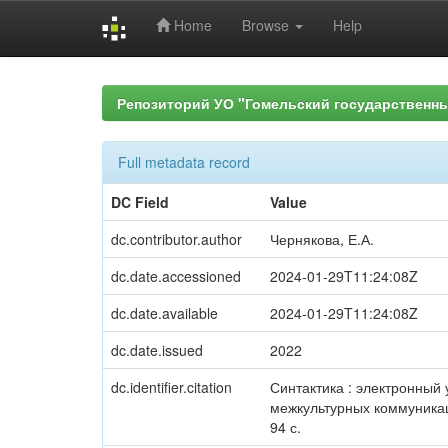
Home
Browse
Help
Skip
navigation
Репозиторий УО "Гомельский государственн
Full metadata record
DC Field
Value
dc.contributor.author
Чернякова, Е.А.
dc.date.accessioned
2024-01-29T11:24:08Z
dc.date.available
2024-01-29T11:24:08Z
dc.date.issued
2022
dc.identifier.citation
Синтактика : электронный
межкультурных коммуникаци
94 с.