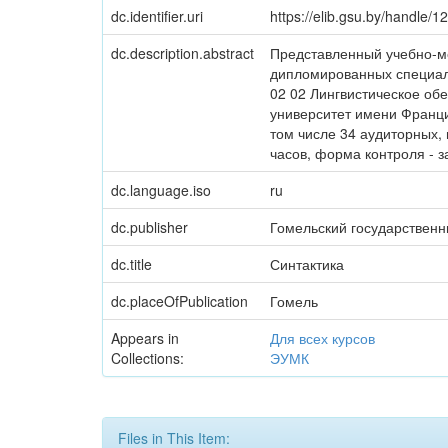
dc.identifier.uri
https://elib.gsu.by/handle
dc.description.abstract
Представленный учебно-ме
дипломированных специали
02 02 Лингвистическое об
университет имени Франци
том числе 34 аудиторных, 
часов, форма контроля - з
dc.language.iso
ru
dc.publisher
Гомельский государствен
dc.title
Синтактика
dc.placeOfPublication
Гомель
Appears in
Для всех курсов
Collections:
ЭУМК
Files in This Item: