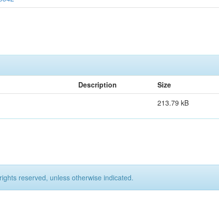
Description
Size
213.79 kB
rights reserved, unless otherwise indicated.