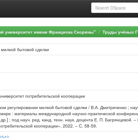
ый университет имени Франциска Скорины"
Труды учёных Г
 мелкой бытовой сделки
университет потребительской кооперации
вом регулировании мелкой бытовой сделки / В.А. Дмитриченко ; нау
мире : материалы международной научно-практической конференци
[и др.] ; под науч. ред. канд. техн. наук, доцента Е. П. Багрянцево
отребительской кооперации», 2022. – C. 58-59.
66542