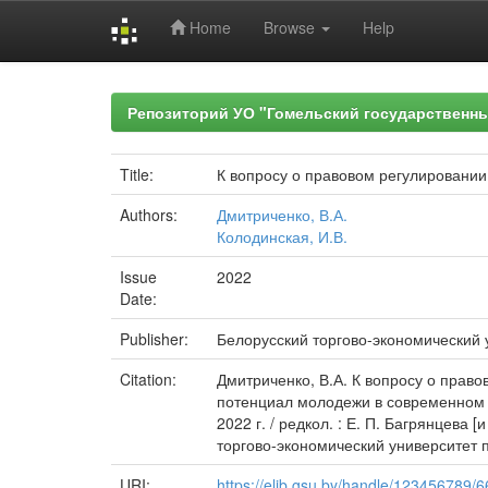
Home
Browse
Help
Skip
navigation
Репозиторий УО "Гомельский государственн
Title:
К вопросу о правовом регулировании
Authors:
Дмитриченко, В.А.
Колодинская, И.В.
Issue
2022
Date:
Publisher:
Белорусский торгово-экономический 
Citation:
Дмитриченко, В.А. К вопросу о право
потенциал молодежи в современном 
2022 г. / редкол. : Е. П. Багрянцева 
торгово-экономический университет п
URI:
https://elib.gsu.by/handle/123456789/