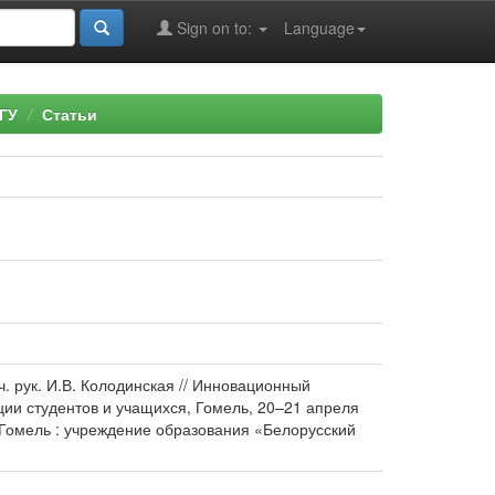
Sign on to:
Language
ГУ
Статьи
ч. рук. И.В. Колодинская // Инновационный
и студентов и учащихся, Гомель, 20–21 апреля
й. – Гомель : учреждение образования «Белорусский