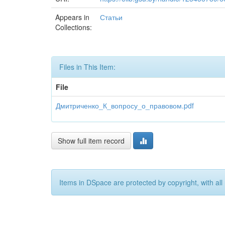
Appears in
Статьи
Collections:
Files in This Item:
File
Дмитриченко_К_вопросу_о_правовом.pdf
Show full item record
Items in DSpace are protected by copyright, with all 