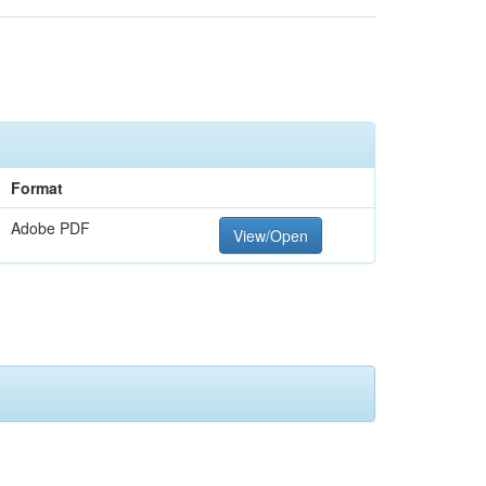
Format
Adobe PDF
View/Open