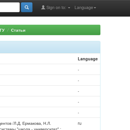
Sign on to:
Language
ГУ
Статьи
Language
-
-
-
-
-
ентов /Л.Д. Ермакова, Н.Л.
ru
истемы "школа - университет" :