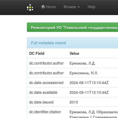
Home
Browse
Help
Skip
navigation
Репозиторий УО "Гомельский государственн
Full metadata record
DC Field
Value
dc.contributor.author
Ермакова, Л.Д.
dc.contributor.author
Ермолкина, H.Л.
dc.date.accessioned
2024-09-11T13:10:44Z
dc.date.available
2024-09-11T13:10:44Z
dc.date.issued
2013
dc.identifier.citation
Ермакова, Л.Д. Образовател
Ермолкина // Современное 