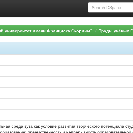
ый университет имени Франциска Скорины"
Труды учёных Г
ьная среда вуза как условие развития творческого потенциала студ
образование: преемственность и непрерывность образовательной с