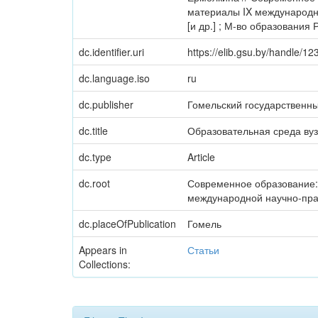
материалы IX международной
[и др.] ; М-во образования 
dc.identifier.uri
https://elib.gsu.by/handle/
dc.language.iso
ru
dc.publisher
Гомельский государственн
dc.title
Образовательная среда вуз
dc.type
Article
dc.root
Современное образование: 
международной научно-прак
dc.placeOfPublication
Гомель
Appears in
Статьи
Collections: