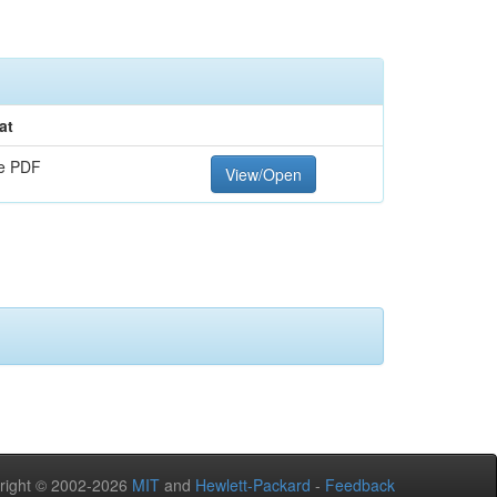
at
e PDF
View/Open
right © 2002-2026
MIT
and
Hewlett-Packard
-
Feedback