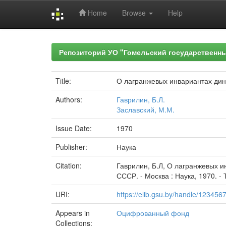
Home
Browse
Help
Skip
navigation
Репозиторий УО "Гомельский государственн
Title:
О лагранжевых инвариантах ди
Authors:
Гаврилин, Б.Л.
Заславский, М.М.
Issue Date:
1970
Publisher:
Наука
Citation:
Гаврилин, Б.Л, О лагранжевых и
СССР. - Москва : Наука, 1970. - Т
URI:
https://elib.gsu.by/handle/12345
Appears in
Оцифрованный фонд
Collections: