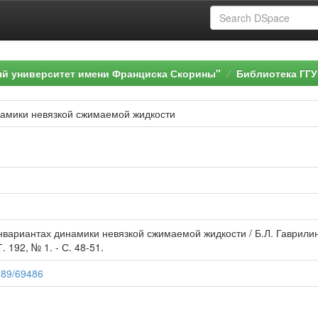
ый университет имени Франциска Скорины"
Библиотека ГГУ
намики невязкой сжимаемой жидкости
нвариантах динамики невязкой сжимаемой жидкости / Б.Л. Гаврилин
. 192, № 1. - С. 48-51.
6789/69486