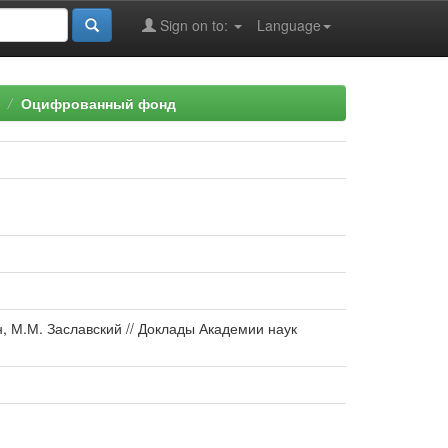
Sign on to:
Language
Оцифрованный фонд
, М.М. Заславский // Доклады Академии наук