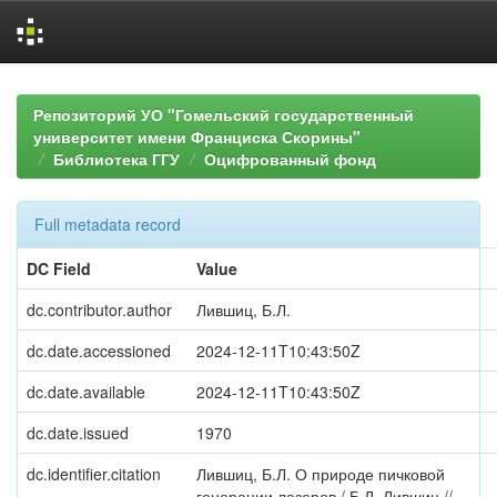
Skip
navigation
Репозиторий УО "Гомельский государственный
университет имени Франциска Скорины"
Библиотека ГГУ
Оцифрованный фонд
Full metadata record
DC Field
Value
dc.contributor.author
Лившиц, Б.Л.
dc.date.accessioned
2024-12-11T10:43:50Z
dc.date.available
2024-12-11T10:43:50Z
dc.date.issued
1970
dc.identifier.citation
Лившиц, Б.Л. О природе пичковой
генерации лазеров / Б.Л. Лившиц //