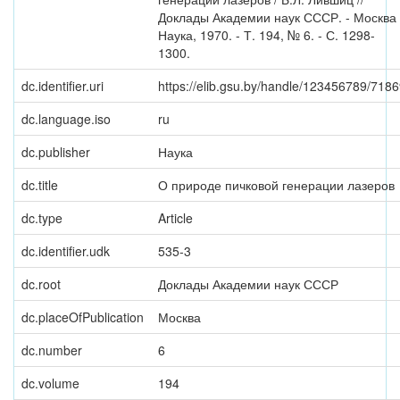
Доклады Академии наук СССР. - Москва 
Наука, 1970. - Т. 194, № 6. - С. 1298-
1300.
dc.identifier.uri
https://elib.gsu.by/handle/123456789/718
dc.language.iso
ru
dc.publisher
Наука
dc.title
О природе пичковой генерации лазеров
dc.type
Article
dc.identifier.udk
535-3
dc.root
Доклады Академии наук СССР
dc.placeOfPublication
Москва
dc.number
6
dc.volume
194