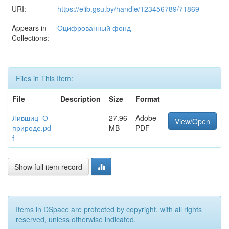
URI:
https://elib.gsu.by/handle/123456789/71869
Appears in
Оцифрованный фонд
Collections:
Files in This Item:
File
Description
Size
Format
Лившиц_О_
27.96
Adobe
View/Open
природе.pd
MB
PDF
f
Show full item record
Items in DSpace are protected by copyright, with all rights
reserved, unless otherwise indicated.