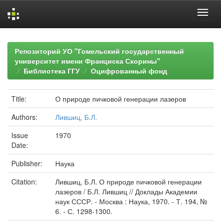
Skip
navigation
Репозиторий УО "Гомельский государственный
университет имени Франциска Скорины"
Библиотека ГГУ
Оцифрованный фонд
Title:
О природе пичковой генерации лазеров
Authors:
Лившиц, Б.Л.
Issue
1970
Date:
Publisher:
Наука
Citation:
Лившиц, Б.Л. О природе пичковой генерации
лазеров / Б.Л. Лившиц // Доклады Академии
наук СССР. - Москва : Наука, 1970. - Т. 194, №
6. - С. 1298-1300.