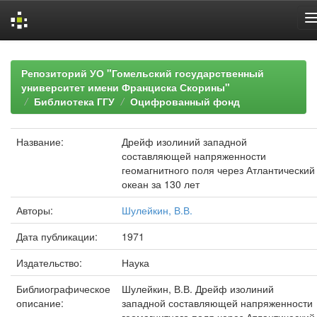
Skip
navigation
Репозиторий УО "Гомельский государственный
университет имени Франциска Скорины"
Библиотека ГГУ
Оцифрованный фонд
Название:
Дрейф изолиний западной
составляющей напряженности
геомагнитного поля через Атлантический
океан за 130 лет
Авторы:
Шулейкин, В.В.
Дата публикации:
1971
Издательство:
Наука
Библиографическое
Шулейкин, В.В. Дрейф изолиний
описание:
западной составляющей напряженности