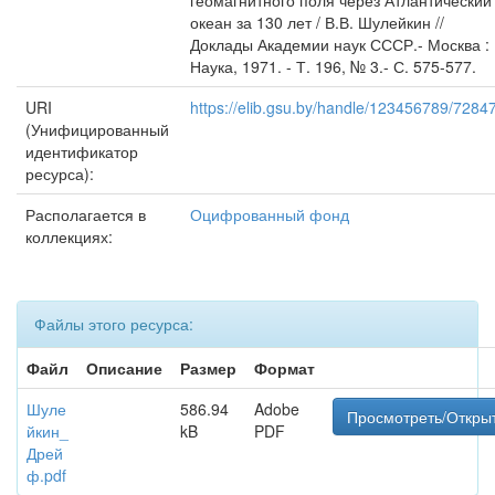
геомагнитного поля через Атлантический
океан за 130 лет / В.В. Шулейкин //
Доклады Академии наук СССР.- Москва :
Наука, 1971. - Т. 196, № 3.- С. 575-577.
URI
https://elib.gsu.by/handle/123456789/7284
(Унифицированный
идентификатор
ресурса):
Располагается в
Оцифрованный фонд
коллекциях:
Файлы этого ресурса:
Файл
Описание
Размер
Формат
Шуле
586.94
Adobe
Просмотреть/Откры
йкин_
kB
PDF
Дрей
ф.pdf