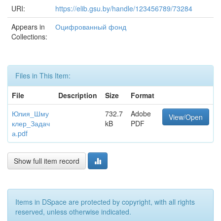
URI:
https://elib.gsu.by/handle/123456789/73284
Appears in
Оцифрованный фонд
Collections:
Files in This Item:
File
Description
Size
Format
Юлия_Шму
732.7
Adobe
View/Open
клер_Задач
kB
PDF
а.pdf
Show full item record
Items in DSpace are protected by copyright, with all rights
reserved, unless otherwise indicated.