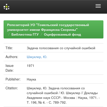
Skip
navigation
Репозиторий УО "Гомельский государственный
университет имени Франциска Скорины"
Библиотека ГГУ
Оцифрованный фонд
Title:
Задача голосования со случайной ошибкой
Authors:
Шмуклер, Ю.
Issue
1971
Date:
Publisher:
Наука
Citation:
Шмуклер, Ю. Задача голосования со
случайной ошибкой / Ю. Шмуклер // Доклады
Академии наук СССР.- Москва : Наука, 1971. -
Т. 196, № 4. - С. 789-792.