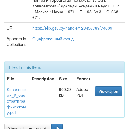
Чингиз и Тарбагатай (Казахстан) / О.П.
Ковалевский // Доклады Академии наук СССР.
- Москва : Наука, 1971. - Т. 198, № 3. - С. 668-
671.
URI:
https://elib.gsu.by/handle/123456789/74009
Appears in
Оцифрованный фонд
Collections:
Files in This Item:
File
Description
Size
Format
Ковалевск
900.23
Adobe
View/Open
ий_К_био
kB
PDF
стратигра
фическом
у.pdf
Show full item record