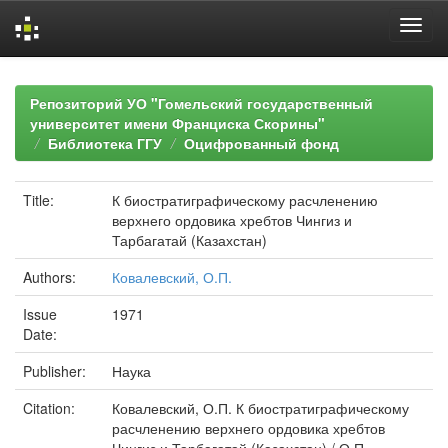
Skip
navigation
Репозиторий УО "Гомельский государственный
университет имени Франциска Скорины"
Библиотека ГГУ
Оцифрованный фонд
Title:
К биостратиграфическому расчленению
верхнего ордовика хребтов Чингиз и
Тарбагатай (Казахстан)
Authors:
Ковалевский, О.П.
Issue
1971
Date:
Publisher:
Наука
Citation:
Ковалевский, О.П. К биостратиграфическому
расчленению верхнего ордовика хребтов