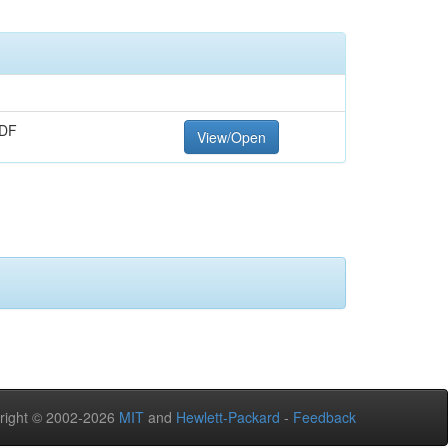
PDF
View/Open
right © 2002-2026
MIT
and
Hewlett-Packard
-
Feedback