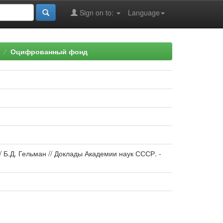
Sign on to:
Language
Оцифрованный фонд
 Б.Д. Гельман // Доклады Академии наук СССР. -