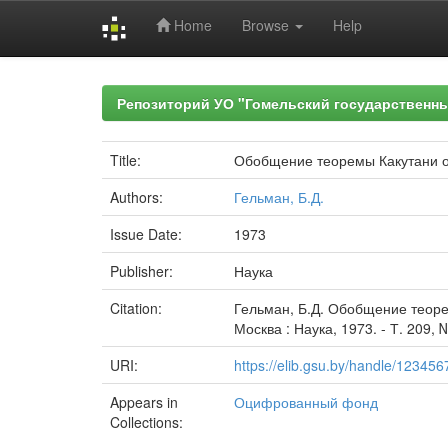
Home
Browse
Help
Skip
navigation
Репозиторий УО "Гомельский государственн
Title:
Обобщение теоремы Какутани о
Authors:
Гельман, Б.Д.
Issue Date:
1973
Publisher:
Наука
Citation:
Гельман, Б.Д. Обобщение теоре
Москва : Наука, 1973. - Т. 209, №
URI:
https://elib.gsu.by/handle/12345
Appears in
Оцифрованный фонд
Collections: