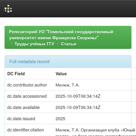
Skip
navigation
Репозиторий УО "Гомельский государственный
университет имени Франциска Скорины"
Труды учёных ГГУ
Статьи
Full metadata record
DC Field
Value
dc.contributor.author
Мележ, Т.А.
dc.date.accessioned
2025-10-09T06:34:14Z
dc.date.available
2025-10-09T06:34:14Z
dc.date.issued
2025
dc.identifier.citation
Мележ, Т.А. Организация клуба «Юный
геолог» на базе геолого-географическо