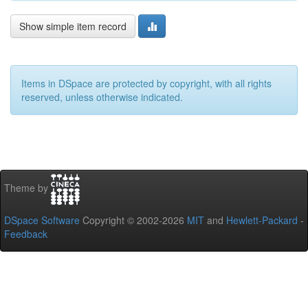
Show simple item record
Items in DSpace are protected by copyright, with all rights
reserved, unless otherwise indicated.
Theme by
DSpace Software
Copyright © 2002-2026
MIT
and
Hewlett-Packard
-
Feedback