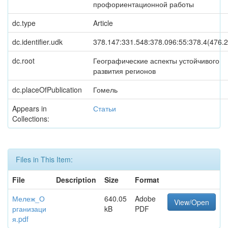
профориентационной работы
dc.type
Article
dc.identifier.udk
378.147:331.548:378.096:55:378.4(476.2
dc.root
Географические аспекты устойчивого
развития регионов
dc.placeOfPublication
Гомель
Appears in
Статьи
Collections:
Files in This Item:
File
Description
Size
Format
Мележ_О
640.05
Adobe
View/Open
рганизаци
kB
PDF
я.pdf