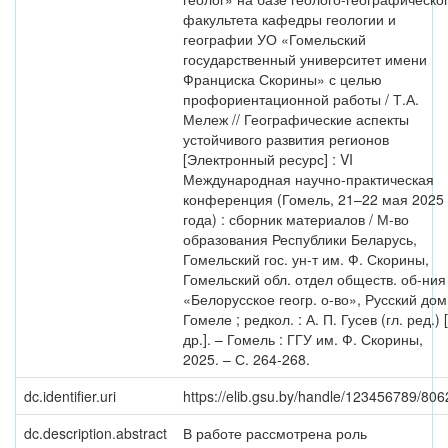
факультета кафедры геологии и
географии УО «Гомельский
государственный университет имени
Франциска Скорины» с целью
профориентационной работы / Т.А.
Мележ // Географические аспекты
устойчивого развития регионов
[Электронный ресурс] : VI
Международная научно-практическая
конференция (Гомель, 21–22 мая 2025
года) : сборник материалов / М-во
образования Республики Беларусь,
Гомельский гос. ун-т им. Ф. Скорины,
Гомельский обл. отдел обществ. об-ния
«Белорусское геогр. о-во», Русский дом
Гомеле ; редкол. : А. П. Гусев (гл. ред.) 
др.]. – Гомель : ГГУ им. Ф. Скорины,
2025. – С. 264-268.
dc.identifier.uri
https://elib.gsu.by/handle/123456789/806
dc.description.abstract
В работе рассмотрена роль