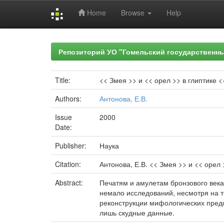
Home
Browse
Help
Skip
navigation
Репозиторий УО "Гомельский государственн
Title:
<< Змея >> и << орел >> в глиптике 
Authors:
Антонова, Е.В.
Issue
2000
Date:
Publisher:
Наука
Citation:
Антонова, Е.В. << Змея >> и << орел >
Abstract:
Печатям и амулетам бронзового века 
немало исследований, несмотря на то
реконструкции мифоло­гических пред
лишь скудные данные.