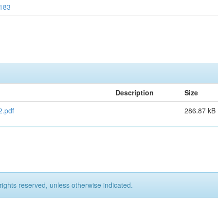
0183
Description
Size
.pdf
286.87 kB
rights reserved, unless otherwise indicated.