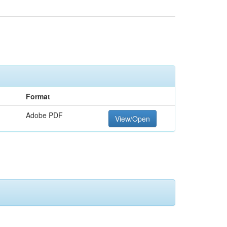
Format
Adobe PDF
View/Open