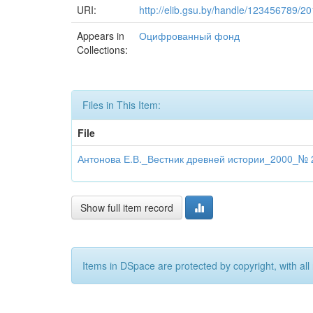
URI:
http://elib.gsu.by/handle/123456789/2
Appears in
Оцифрованный фонд
Collections:
Files in This Item:
File
Антонова Е.В._Вестник древней истории_2000_№ 2
Show full item record
Items in DSpace are protected by copyright, with all 