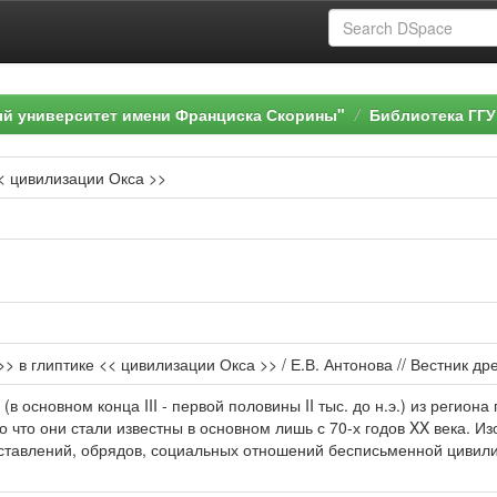
ый университет имени Франциска Скорины"
Библиотека ГГУ
<< цивилизации Окса >>
> в глиптике << цивилизации Окса >> / Е.В. Антонова // Вестник древ
(в основном конца III - первой половины II тыс. до н.э.) из реги
 что они стали известны в основном лишь с 70-х годов XX века. Из
ставлений, обрядов, социальных отношений бесписьменной цивили