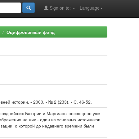
Sign on to:
Language
Оцифрованный фонд
ней истории. - 2000. - № 2 (233). - С. 46-52.
она позднейших Бактрии и Маргианы посвящено уже
ображения на них - один из основных источников
зации, о которой до недавнего времени были