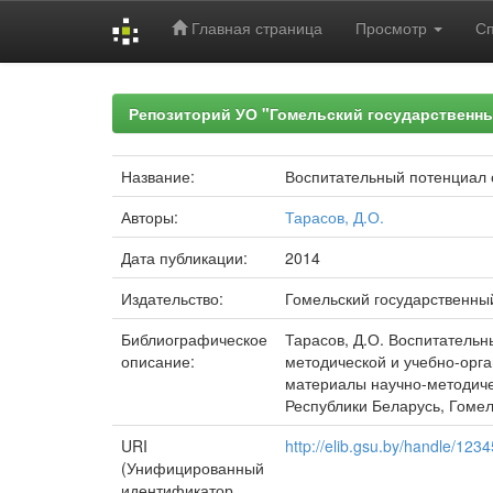
Главная страница
Просмотр
С
Skip
navigation
Репозиторий УО "Гомельский государственн
Название:
Воспитательный потенциал 
Авторы:
Тарасов, Д.О.
Дата публикации:
2014
Издательство:
Гомельский государственны
Библиографическое
Тарасов, Д.О. Воспитательн
описание:
методической и учебно-орга
материалы научно-методическ
Республики Беларусь, Гомель
URI
http://elib.gsu.by/handle/12
(Унифицированный
идентификатор