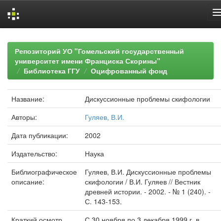
Skip
navigation
Репозиторий УО "Гомельский государственный
университет имени Франциска Скорины"
Библиотека ГГУ
Оцифрованный фонд
Название:
Дискуссионные проблемы скифологии
Авторы:
Гуляев, В.И.
Дата публикации:
2002
Издательство:
Наука
Библиографическое
Гуляев, В.И. Дискуссионные проблемы
описание:
скифологии / В.И. Гуляев // Вестник
древней истории. - 2002. - № 1 (240). -
С. 143-153.
Краткий осмотр
С 30 ноября по 3 декабря 1999 г. в