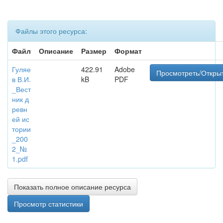
Файлы этого ресурса:
Файл
Описание
Размер
Формат
Гуляе
422.91
Adobe
Просмотреть/Откры
в В.И.
kB
PDF
_Вест
ник д
ревн
ей ис
тории
_200
2_№
1.pdf
Показать полное описание ресурса
Просмотр статистики