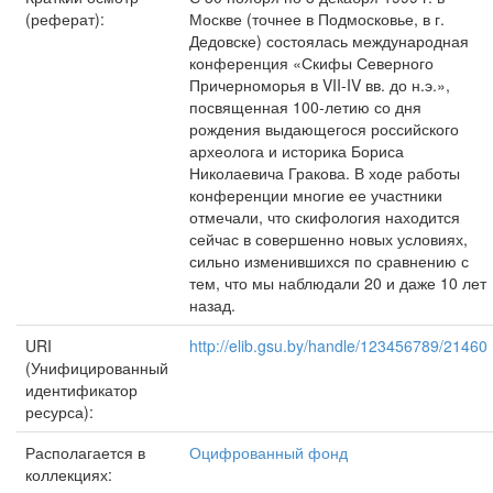
(реферат):
Москве (точнее в Подмосковье, в г.
Дедовске) состоялась международная
конференция «Скифы Северного
Причерноморья в VII-IV вв. до н.э.»,
посвященная 100-летию со дня
рождения выдающегося россий­ского
археолога и историка Бориса
Николаевича Гракова. В ходе работы
конференции многие ее участники
отмечали, что скифология находится
сейчас в совершенно новых условиях,
сильно изменившихся по сравнению с
тем, что мы наблюдали 20 и даже 10 лет
назад.
URI
http://elib.gsu.by/handle/123456789/21460
(Унифицированный
идентификатор
ресурса):
Располагается в
Оцифрованный фонд
коллекциях: