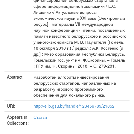
финансирования белорусских стартапов в
сфере информационной экономики / Е.С.
Ляшенко // Актуальные вопросы
экономической науки в XXI веке [Электронный
ресурс] : материалы VII международной
научной конференции - чтений, посвящённых
памяти известного белорусского и российского
учёного-экономиста М. В. Научителя (Гомель,
18 октября 2018 г.) / редкол.: А.К. Костенко [и
др.] ; М-во образования Республики Беларусь,
Гомельский гос. ун-т им. Ф.Скорины. – Гомель
: ГГУ им. Ф. Скорины, 2018. – С. 279-281.
Abstract:
Разработан алгоритм инвестирования
белорусских стартапов, направленных на
разработку игрового программного
обеспечения для локального рынка.
URI:
http://elib.gsu.by/handle/123456789/21852
Appears in
Статьи
Collections: