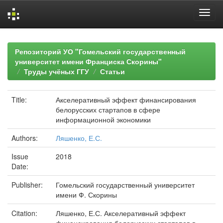
Skip
navigation
Репозиторий УО "Гомельский государственный
университет имени Франциска Скорины"
Труды учёных ГГУ
Статьи
Title:
Акселеративный эффект финансирования
белорусских стартапов в сфере
информационной экономики
Authors:
Ляшенко, Е.С.
Issue
2018
Date:
Publisher:
Гомельский государственный университет
имени Ф. Скорины
Citation:
Ляшенко, Е.С. Акселеративный эффект