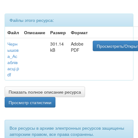
Файлы этого ресурса:
Файл
Описание
Размер
Формат
Черн
301.14
Adobe
Просмотреть/Откры
ышов
kB
PDF
а_Ас
аблів
асці.p
df
Показать полное описание ресурса
Просмотр статистики
Все ресурсы в архиве электронных ресурсов защищены
авторским правом, все права сохранены.