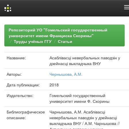
Skip
navigation
Репозиторий УО "Гомельский государственный
университет имени Франциска Скорины"
Труды учёных ГГУ
Статьи
Название:
Асаблівасці невербальных паводзін у
дзейнасці выкладчыка ВНУ
Авторы:
Чернышова, А.М.
Дата публикации:
2018
Издательство:
Гомельский государственный
университет имени Ф. Скорины
Библиографическое
Чарнышова, А.М. Асаблівасці
описание:
невербальных паводзін у дзейнасці
выкладчыка ВНУ / А.М. Чарнышова //