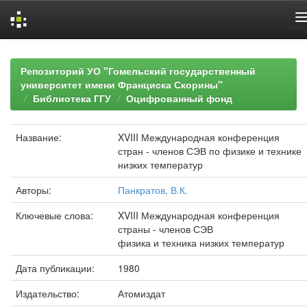
Skip
navigation
Репозиторий УО "Гомельский государственный
университет имени Франциска Скорины"
Библиотека ГГУ
Оцифрованный фонд
Название:
XVIII Международная конференция
стран - членов СЭВ по физике и технике
низких температур
Авторы:
Панкратов, В.К.
Ключевые слова:
XVIII Международная конференция
страны - членов СЭВ
физика и техника низких температур
Дата публикации:
1980
Издательство:
Атомиздат