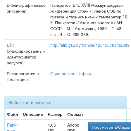
Библиографическое
Панкратов, В.К. XVIII Международная
описание:
конференция стран - членов СЭВ по
физике и технике низких температур / В.
К. Панкратов // Атомная энергия / АН
СССР. - М. : Атомиздат, 1980. - Т. 48,
вып. 4. - С. 268-269.
URI
http://elib.gsu.by/handle/123456789/22289
(Унифицированный
идентификатор
ресурса):
Располагается в
Оцифрованный фонд
коллекциях:
Файлы этого ресурса:
Файл
Описание
Размер
Формат
Pankr
4.05
Adobe
Просмотреть/Откры
atov_
MB
PDF