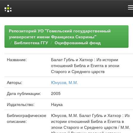
Skip
navigation
Репозиторий УО "Гомельский государственный
университет имени Франциска Скорины"
Библиотека ГГУ
Оцифрованный фонд
Название:
Балат Губль и Хатхор : Из истории
отношений Библа и Египта в эпохи
Старого и Среднего царств
Авторы:
Юнусов, М.М.
Дата публикации:
2005
Издательство:
Наука
Библиографическое
Юнусов, М.М. Балат Губль и Хатхор : Из
описание:
истории отношений Библа и Египта в
эпохи Старого и Среднего царств / М.М.