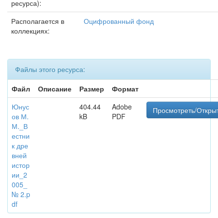
ресурса):
Располагается в
Оцифрованный фонд
коллекциях:
Файлы этого ресурса:
Файл
Описание
Размер
Формат
Юнус
404.44
Adobe
Просмотреть/Откры
ов М.
kB
PDF
М._В
естни
к дре
вней
истор
ии_2
005_
№ 2.p
df