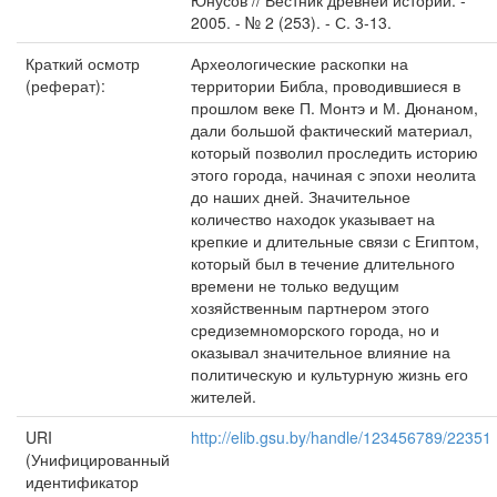
Юнусов // Вестник древней истории. -
2005. - № 2 (253). - С. 3-13.
Краткий осмотр
Археологические раскопки на
(реферат):
территории Библа, проводившиеся в
про­шлом веке П. Монтэ и М. Дюнаном,
дали большой фактический мате­риал,
который позволил проследить историю
этого города, начиная с эпохи неолита
до наших дней. Значительное
количество находок указывает на
крепкие и длительные связи с Египтом,
который был в течение длительного
времени не только ведущим
хозяйственным партнером этого
средиземномор­ского города, но и
оказывал значительное влияние на
политическую и куль­турную жизнь его
жителей.
URI
http://elib.gsu.by/handle/123456789/22351
(Унифицированный
идентификатор