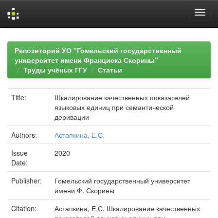
Skip
navigation
Репозиторий УО "Гомельский государственный
университет имени Франциска Скорины"
Труды учёных ГГУ
Статьи
Title:
Шкалирование качественных показателей
языковых единиц при семантической
деривации
Authors:
Астапкина, Е.С.
Issue
2020
Date:
Publisher:
Гомельский государственный университет
имени Ф. Скорины
Citation:
Астапкина, Е.С. Шкалирование качественных