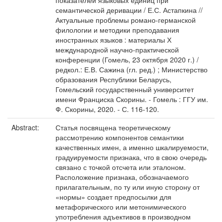
показателей языковых единиц при
семантической деривации / Е.С. Астапкина //
Актуальные проблемы романо-германской
филологии и методики преподавания
иностранных языков : материалы Х
международной научно-практической
конференции (Гомель, 23 октября 2020 г.) /
редкол.: Е.В. Сажина (гл. ред.) ; Министерство
образования Республики Беларусь,
Гомельский государственный университет
имени Франциска Скорины. - Гомель : ГГУ им.
Ф. Скорины, 2020. - С. 116-120.
Abstract:
Статья посвящена теоретическому
рассмотрению компонентов семантики
качественных имен, а именно шкалируемости,
градуируемости признака, что в свою очередь
связано с точкой отсчета или эталоном.
Расположение признака, обозначаемого
прилагательным, по ту или иную сторону от
«нормы» создает предпосылки для
метафорического или метонимического
употребления адъективов в производном