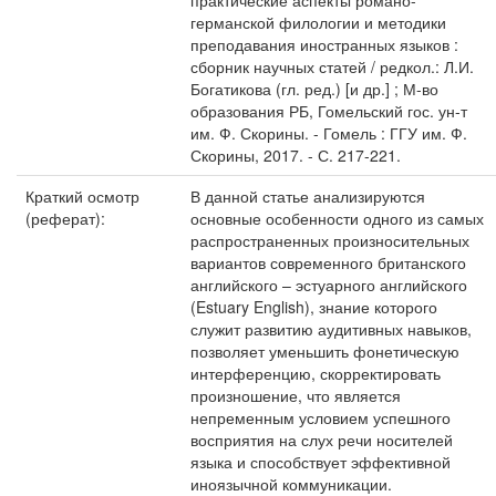
практические аспекты романо-
германской филологии и методики
преподавания иностранных языков :
сборник научных статей / редкол.: Л.И.
Богатикова (гл. ред.) [и др.] ; М-во
образования РБ, Гомельский гос. ун-т
им. Ф. Скорины. - Гомель : ГГУ им. Ф.
Скорины, 2017. - С. 217-221.
Краткий осмотр
В данной статье анализируются
(реферат):
основные особенности одного из самых
распространенных произносительных
вариантов современного британского
английского – эстуарного английского
(Estuary English), знание которого
служит развитию аудитивных навыков,
позволяет уменьшить фонетическую
интерференцию, скорректировать
произношение, что является
непременным условием успешного
восприятия на слух речи носителей
языка и способствует эффективной
иноязычной коммуникации.