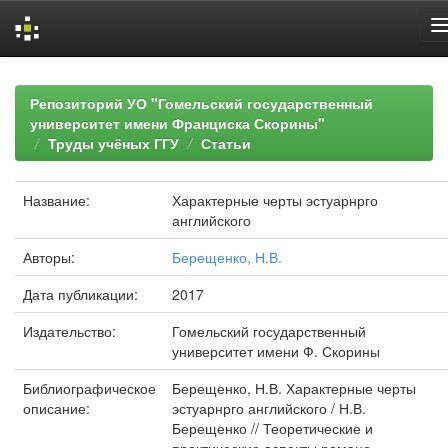
Skip
navigation
Репозиторий УО "Гомельский государственный
университет имени Франциска Скорины"
Труды учёных ГГУ
Статьи
Название:
Характерные черты эстуарнрго
английского
Авторы:
Берещенко, Н.В.
Дата публикации:
2017
Издательство:
Гомельский государственный
университет имени Ф. Скорины
Библиографическое
Берещенко, Н.В. Характерные черты
описание:
эстуарнрго английского / Н.В.
Берещенко // Теоретические и