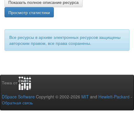
Показать полное описание ресурса
Просмотр статистики
Все ресурсы в архиве электронных ресурсов защищены
авторским правом, все права сохранены.
Тема от
DSpace Software
Copyright © 2002-2026
MIT
and
Hewlett-Packard
-
Обратная связь