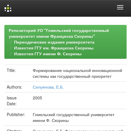
Skip
navigation
Репозиторий УО "Гомельский государственный
университет имени Франциска Скорины"
Периодические издания университета
Известия ГГУ им. Франциска Скорины
Известия ГГУ имени Ф. Скорины
Title:
Формирование национальной инновационной
системы как государственный приоритет
Authors:
Силуянова, Е.Б.
Issue
2005
Date:
Publisher:
Гомельский государственный университет
имени Ф. Скорины