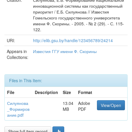
Citation:
Силуянова, Е.Б. Формирование национальной
инновационной системы как государственный
приоритет / Е.Б. Силуянова // Известия
Гомельского государственного университета
имени Ф. Скорины. - 2005. - № 2 (29). - С. 115-
122.
URI:
http://elib.gsu.by/handle/123456789/24214
Appears in
Известия ГГУ имени Ф. Скорины
Collections:
Files in This Item:
File
Description
Size
Format
Силуянова
13.04
Adobe
View/Open
_Формиров
MB
PDF
ание.pdf
Show full item record