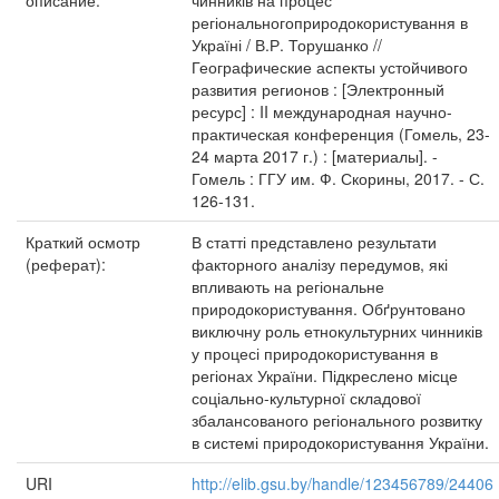
описание:
чинників на процес
регіональногоприродокористування в
Україні / В.Р. Торушанко //
Географические аспекты устойчивого
развития регионов : [Электронный
ресурс] : II международная научно-
практическая конференция (Гомель, 23-
24 марта 2017 г.) : [материалы]. -
Гомель : ГГУ им. Ф. Скорины, 2017. - С.
126-131.
Краткий осмотр
В статті представлено результати
(реферат):
факторного аналізу передумов, які
впливають на регіональне
природокористування. Обґрунтовано
виключну роль етнокультурних чинників
у процесі природокористування в
регіонах України. Підкреслено місце
соціально-культурної складової
збалансованого регіонального розвитку
в системі природокористування України.
URI
http://elib.gsu.by/handle/123456789/24406