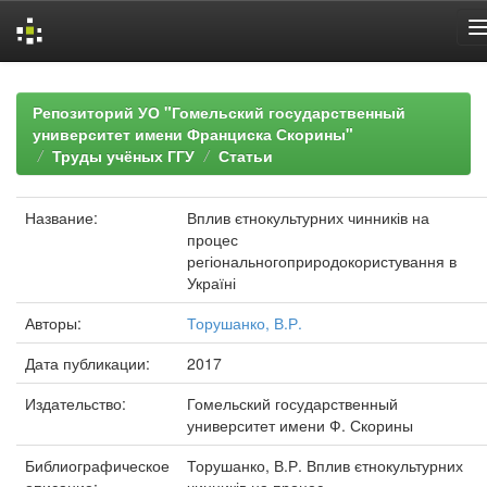
Skip
navigation
Репозиторий УО "Гомельский государственный
университет имени Франциска Скорины"
Труды учёных ГГУ
Статьи
Название:
Вплив єтнокультурних чинників на
процес
регіональногоприродокористування в
Україні
Авторы:
Торушанко, В.Р.
Дата публикации:
2017
Издательство:
Гомельский государственный
университет имени Ф. Скорины
Библиографическое
Торушанко, В.Р. Вплив єтнокультурних