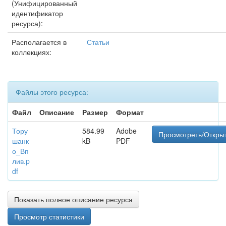
(Унифицированный
идентификатор
ресурса):
Располагается в
Статьи
коллекциях:
Файлы этого ресурса:
Файл
Описание
Размер
Формат
Тору
584.99
Adobe
Просмотреть/Откры
шанк
kB
PDF
о_Вп
лив.p
df
Показать полное описание ресурса
Просмотр статистики