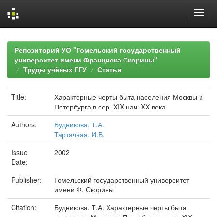
Skip
navigation
Репозиторий УО "Гомельский государственный
университет имени Франциска Скорины"
Труды учёных ГГУ
Статьи
Title:
Характерные черты быта населения Москвы и
Петербурга в сер. XIX-нач. XX века
Authors:
Будникова, Т.А.
Тартачная, И.В.
Issue
2002
Date:
Publisher:
Гомельский государственный университет
имени Ф. Скорины
Citation:
Будникова, Т.А. Характерные черты быта