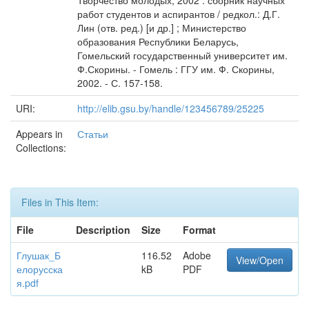
Творчество молодых, 2002 : сборник научных
работ студентов и аспирантов / редкол.: Д.Г.
Лин (отв. ред.) [и др.] ; Министерство
образования Республики Беларусь,
Гомельский государственный университет им.
Ф.Скорины. - Гомель : ГГУ им. Ф. Скорины,
2002. - С. 157-158.
URI:
http://elib.gsu.by/handle/123456789/25225
Appears in
Статьи
Collections:
Files in This Item:
File
Description
Size
Format
Глушак_Б
116.52
Adobe
View/Open
елорусска
kB
PDF
я.pdf