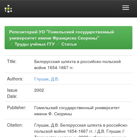
Skip
navigation
Репозиторий УО "Гомельский государственный
университет имени Франциска Скорины"
Труды учёных ГГУ
Статьи
Title:
Белорусская шляхта в российско-польской
войне 1654-1667 гг.
Authors:
Глушак, Д.В.
Issue
2002
Date:
Publisher:
Гомельский государственный университет
имени Ф. Скорины
Citation:
Глушак, Д.В. Белорусская шляхта в российско-
польской войне 1654-1667 гг. / Д.В. Глушак //