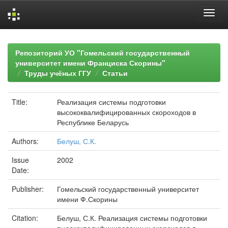
Skip
navigation
Репозиторий УО "Гомельский государственный
университет имени Франциска Скорины"
Труды учёных ГГУ
Статьи
Title:
Реализация системы подготовки
высококвалифицированных скороходов в
Республике Беларусь
Authors:
Белуш, С.К.
Issue
2002
Date:
Publisher:
Гомельский государственный университет
имени Ф.Скорины
Citation:
Белуш, С.К. Реализация системы подготовки