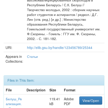
высококвалифицированных скороходов в
Республике Беларусь / С.К. Белуш //
Творчество молодых, 2002 : сборник научных
работ студентов и аспирантов / редкол.: Д.Г.
Лин (отв. ред.) [и др.] ; Министерство
образования Республики Беларусь,
Гомельский государственный университет им.
Ф.Скорины. - Гомель : ГГУ им. Ф. Скорины,
2002. - С. 181-182.
URI:
http://elib.gsu.by/handle/123456789/25344
Appears in
Статьи
Collections:
Files in This Item:
File
Description
Size
Format
Белуш_Ре
119.41
Adobe
View/Open
ализация.
kB
PDF