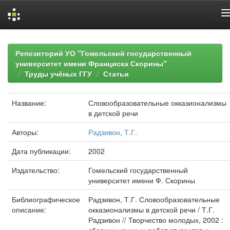
Skip
navigation
Репозиторий УО "Гомельский государственный
университет имени Франциска Скорины"
Труды учёных ГГУ
Статьи
Название:
Словообразовательные окказионализмы
в детской речи
Авторы:
Радзивон, Т.Г.
Дата публикации:
2002
Издательство:
Гомельский государственный
университет имени Ф. Скорины
Библиографическое
Радзивон, Т.Г. Словообразовательные
описание:
окказионализмы в детской речи / Т.Г.
Радзивон // Творчество молодых, 2002 :