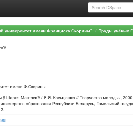
ый университет имени Франциска Скорины"
Труды учёных Г
к’ё
ситет имени Ф.Скорины
ў Шарля Мантэск’ё / Я.Я. Касьцюшка // Творчество молодых, 2000 
] ; Министерство образования Республики Беларусь, Гомельский госу
12.
5585