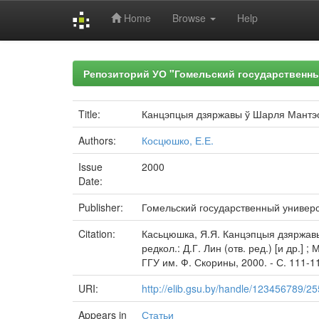
Home
Browse
Help
Skip
navigation
Репозиторий УО "Гомельский государственн
Title:
Канцэпцыя дзяржавы ў Шарля Мантэс
Authors:
Косцюшко, Е.Е.
Issue
2000
Date:
Publisher:
Гомельский государственный универ
Citation:
Касьцюшка, Я.Я. Канцэпцыя дзяржавы 
редкол.: Д.Г. Лин (отв. ред.) [и др.
ГГУ им. Ф. Скорины, 2000. - С. 111-1
URI:
http://elib.gsu.by/handle/123456789/2
Appears in
Статьи