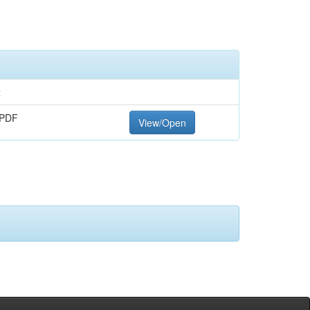
t
 PDF
View/Open