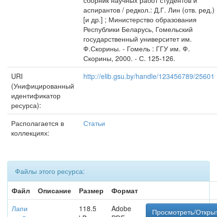
сборник научных работ студентов и
аспирантов / редкол.: Д.Г. Лин (отв. ред.)
[и др.] ; Министерство образования
Республики Беларусь, Гомельский
государственный университет им.
Ф.Скорины. - Гомель : ГГУ им. Ф.
Скорины, 2000. - С. 125-126.
URI
http://elib.gsu.by/handle/123456789/25601
(Унифицированный
идентификатор
ресурса):
Располагается в
Статьи
коллекциях:
Файлы этого ресурса:
Файл
Описание
Размер
Формат
Лапи
118.5
Adobe
Просмотреть/Откры