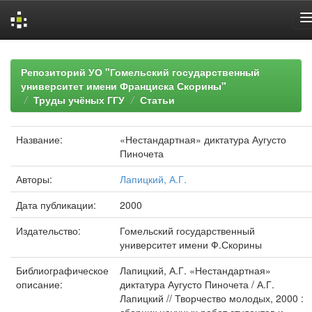
Skip
navigation
Репозиторий УО "Гомельский государственный
университет имени Франциска Скорины"
Труды учёных ГГУ
Статьи
Название:
«Нестандартная» диктатура Аугусто
Пиночета
Авторы:
Лапицкий, А.Г.
Дата публикации:
2000
Издательство:
Гомельский государственный
университет имени Ф.Скорины
Библиографическое
Лапицкий, А.Г. «Нестандартная»
описание:
диктатура Аугусто Пиночета / А.Г.
Лапицкий // Творчество молодых, 2000 :