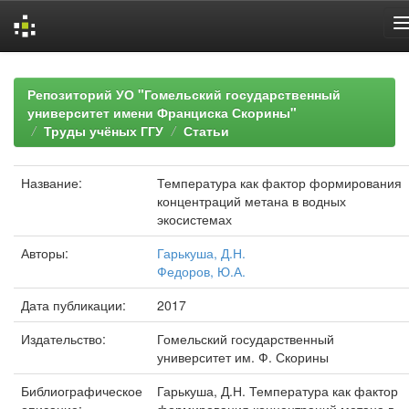
Skip
navigation
Репозиторий УО "Гомельский государственный
университет имени Франциска Скорины"
Труды учёных ГГУ
Статьи
Название:
Температура как фактор формирования
концентраций метана в водных
экосистемах
Авторы:
Гарькуша, Д.Н.
Федоров, Ю.А.
Дата публикации:
2017
Издательство:
Гомельский государственный
университет им. Ф. Скорины
Библиографическое
Гарькуша, Д.Н. Температура как фактор