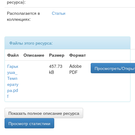
ресурса):
Располагается в
Статьи
коллекциях:
Файлы этого ресурса:
Файл
Описание
Размер
Формат
Гарьк
457.73
Adobe
Просмотреть/Откры
уша_
kB
PDF
Темп
ерату
ра.pd
f
Показать полное описание ресурса
Просмотр статистики