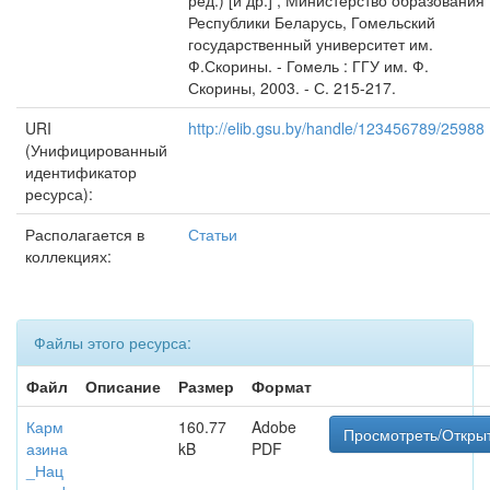
ред.) [и др.] ; Министерство образования
Республики Беларусь, Гомельский
государственный университет им.
Ф.Скорины. - Гомель : ГГУ им. Ф.
Скорины, 2003. - С. 215-217.
URI
http://elib.gsu.by/handle/123456789/25988
(Унифицированный
идентификатор
ресурса):
Располагается в
Статьи
коллекциях:
Файлы этого ресурса:
Файл
Описание
Размер
Формат
Карм
160.77
Adobe
Просмотреть/Откры
азина
kB
PDF
_Нац