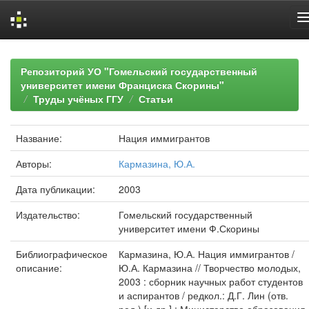
Skip
navigation
Репозиторий УО "Гомельский государственный
университет имени Франциска Скорины"
Труды учёных ГГУ
Статьи
Название:
Нация иммигрантов
Авторы:
Кармазина, Ю.А.
Дата публикации:
2003
Издательство:
Гомельский государственный
университет имени Ф.Скорины
Библиографическое
Кармазина, Ю.А. Нация иммигрантов /
описание:
Ю.А. Кармазина // Творчество молодых,
2003 : сборник научных работ студентов
и аспирантов / редкол.: Д.Г. Лин (отв.