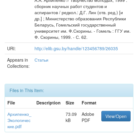
А.А. Архипенко // Творчество молодых, 1999 :
сборник научных работ студентов и
аспирантов / редкол.: Д.Г. Лин (отв. ред.) [и
др.] ; Министерство образования Республики
Беларусь, Гомельский государственный
университет им. Ф.Скорины. - Гомель : ГГУ им.
Ф. Скорины, 1999. - С. 62.
URI:
http://elib.gsu.by/handle/123456789/26035
Appears in
Статьи
Collections:
Files in This Item:
File
Description
Size
Format
Архипенко_
73.09
Adobe
View/Open
Экологичес
kB
PDF
кие.pdf