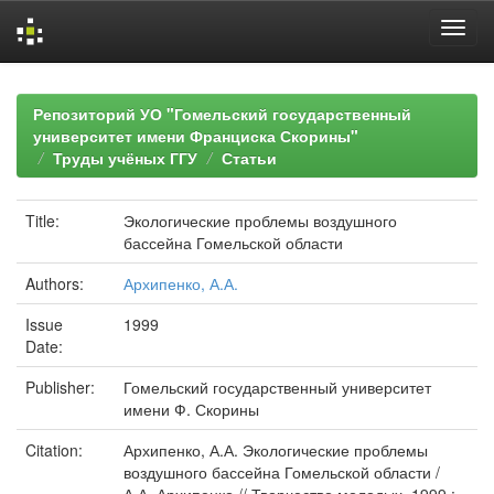
Skip
navigation
Репозиторий УО "Гомельский государственный
университет имени Франциска Скорины"
Труды учёных ГГУ
Статьи
Title:
Экологические проблемы воздушного
бассейна Гомельской области
Authors:
Архипенко, А.А.
Issue
1999
Date:
Publisher:
Гомельский государственный университет
имени Ф. Скорины
Citation:
Архипенко, А.А. Экологические проблемы
воздушного бассейна Гомельской области /