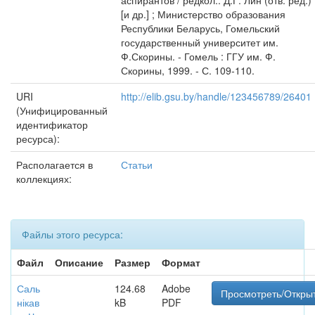
аспирантов / редкол.: Д.Г. Лин (отв. ред.)
[и др.] ; Министерство образования
Республики Беларусь, Гомельский
государственный университет им.
Ф.Скорины. - Гомель : ГГУ им. Ф.
Скорины, 1999. - С. 109-110.
URI
http://elib.gsu.by/handle/123456789/26401
(Унифицированный
идентификатор
ресурса):
Располагается в
Статьи
коллекциях:
Файлы этого ресурса:
Файл
Описание
Размер
Формат
Саль
124.68
Adobe
Просмотреть/Откры
нікав
kB
PDF