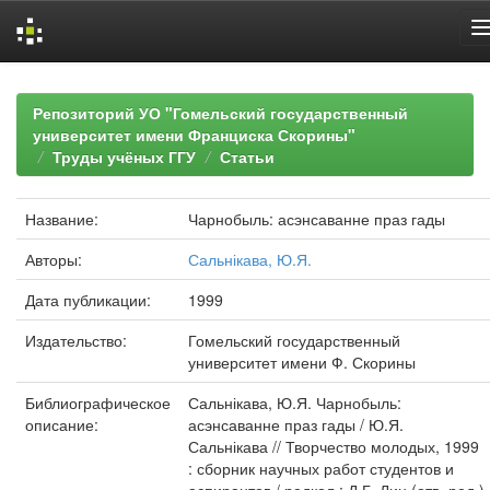
Skip
navigation
Репозиторий УО "Гомельский государственный
университет имени Франциска Скорины"
Труды учёных ГГУ
Статьи
Название:
Чарнобыль: асэнсаванне праз гады
Авторы:
Сальнікава, Ю.Я.
Дата публикации:
1999
Издательство:
Гомельский государственный
университет имени Ф. Скорины
Библиографическое
Сальнікава, Ю.Я. Чарнобыль:
описание:
асэнсаванне праз гады / Ю.Я.
Сальнікава // Творчество молодых, 1999
: сборник научных работ студентов и