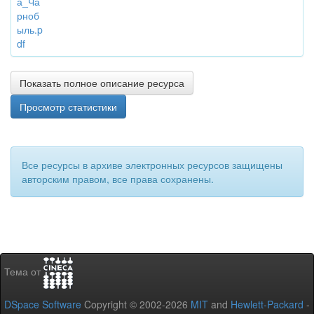
а_Ча
рноб
ыль.p
df
Показать полное описание ресурса
Просмотр статистики
Все ресурсы в архиве электронных ресурсов защищены
авторским правом, все права сохранены.
Тема от
DSpace Software
Copyright © 2002-2026
MIT
and
Hewlett-Packard
-