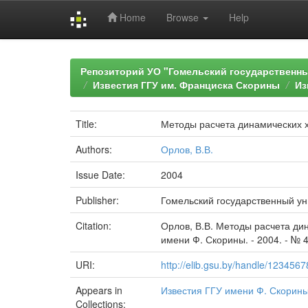
Home
Browse
Help
Skip
navigation
Репозиторий УО "Гомельский государственн
Известия ГГУ им. Франциска Скорины
Из
Title:
Методы расчета динамических х
Authors:
Орлов, В.В.
Issue Date:
2004
Publisher:
Гомельский государственный ун
Citation:
Орлов, В.В. Методы расчета дин
имени Ф. Скорины. - 2004. - № 4 
URI:
http://elib.gsu.by/handle/123456
Appears in
Известия ГГУ имени Ф. Скорин
Collections: