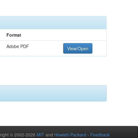
Format
Adobe PDF
View/Open
right © 2002-2026
MIT
and
Hewlett-Packard
-
Feedback