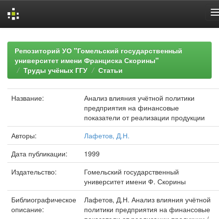
Skip
navigation
Репозиторий УО "Гомельский государственный
университет имени Франциска Скорины"
Труды учёных ГГУ
Статьи
Название:
Анализ влияния учётной политики
предприятия на финансовые
показатели от реализации продукции
Авторы:
Лафетов, Д.Н.
Дата публикации:
1999
Издательство:
Гомельский государственный
университет имени Ф. Скорины
Библиографическое
Лафетов, Д.Н. Анализ влияния учётной
описание:
политики предприятия на финансовые