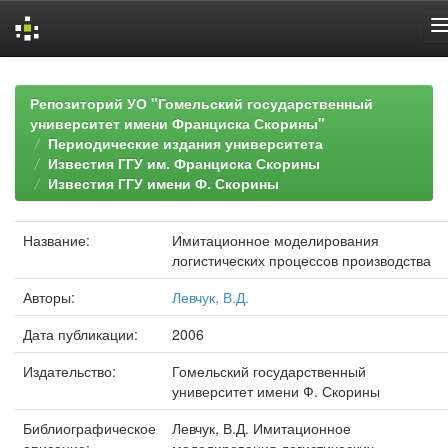
Skip
navigation
Репозиторий УО "Гомельский государственный
университет имени Франциска Скорины"
Периодические издания университета
Известия ГГУ им. Франциска Скорины
Известия ГГУ имени Ф. Скорины
Название:
Имитационное моделирования
логистических процессов производства
Авторы:
Левчук, В.Д.
Дата публикации:
2006
Издательство:
Гомельский государственный
университет имени Ф. Скорины
Библиографическое
Левчук, В.Д. Имитационное