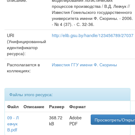
описание:
моделирования логистических
процессов производства / В.Д. Левчук //
Известия Гомельского государственного
университета имени Ф. Скорины. - 2006.
- № 4 (37). - С. 32-36.
URI
http://elib.gsu.by/handle/123456789/27037
(Унифицированный
идентификатор
ресурса):
Располагается в
Известия ГГУ имени Ф. Скорины
коллекциях:
Файлы этого ресурса:
Файл
Описание
Размер
Формат
09 - Л
368.72
Adobe
Просмотреть/Откры
евчук
kB
PDF
В.pdf