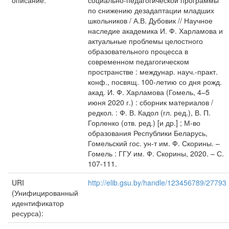
описание:
социально-педагогической программы
по снижению дезадаптации младших
школьников / А.В. Дубовик // Научное
наследие академика И. Ф. Харламова и
актуальные проблемы целостного
образовательного процесса в
современном педагогическом
пространстве : междунар. науч.-практ.
конф., посвящ. 100-летию со дня рожд.
акад. И. Ф. Харламова (Гомель, 4–5
июня 2020 г.) : сборник материалов /
редкол. : Ф. В. Кадол (гл. ред.), В. П.
Горленко (отв. ред.) [и др.] ; М-во
образования Республики Беларусь,
Гомельский гос. ун-т им. Ф. Скорины. –
Гомель : ГГУ им. Ф. Скорины, 2020. – С.
107-111.
URI
http://elib.gsu.by/handle/123456789/27793
(Унифицированный
идентификатор
ресурса):