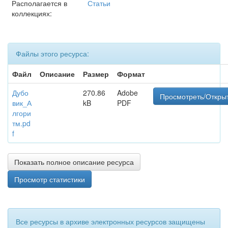
Располагается в
Статьи
коллекциях:
Файлы этого ресурса:
Файл
Описание
Размер
Формат
Дубо
270.86
Adobe
Просмотреть/Откры
вик_А
kB
PDF
лгори
тм.pd
f
Показать полное описание ресурса
Просмотр статистики
Все ресурсы в архиве электронных ресурсов защищены