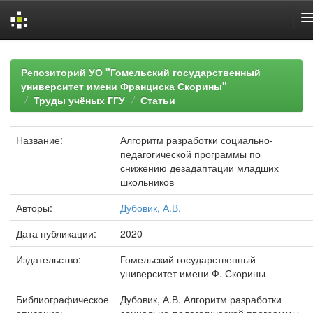
Skip
navigation
Репозиторий УО "Гомельский государственный
университет имени Франциска Скорины"
Труды учёных ГГУ
Статьи
Название:
Алгоритм разработки социально-
педагогической программы по
снижению дезадаптации младших
школьников
Авторы:
Дубовик, А.В.
Дата публикации:
2020
Издательство:
Гомельский государственный
университет имени Ф. Скорины
Библиографическое
Дубовик, А.В. Алгоритм разработки