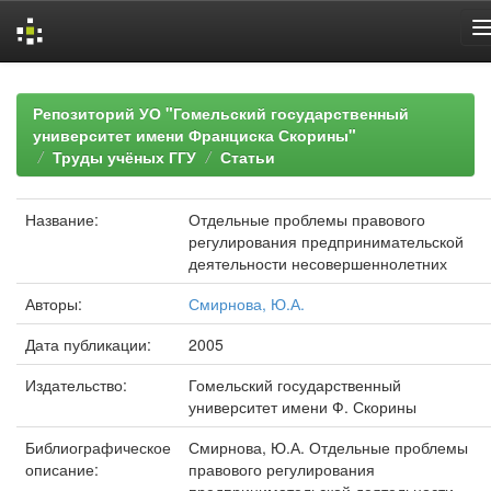
Skip
navigation
Репозиторий УО "Гомельский государственный
университет имени Франциска Скорины"
Труды учёных ГГУ
Статьи
Название:
Отдельные проблемы правового
регулирования предпринимательской
деятельности несовершеннолетних
Авторы:
Смирнова, Ю.А.
Дата публикации:
2005
Издательство:
Гомельский государственный
университет имени Ф. Скорины
Библиографическое
Смирнова, Ю.А. Отдельные проблемы
описание:
правового регулирования