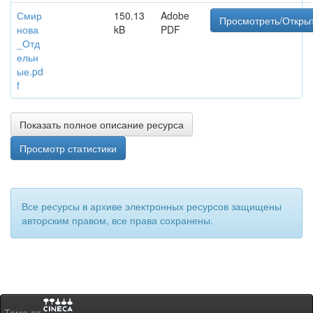
Смир
150.13
Adobe
Просмотреть/Откры
нова
kB
PDF
_Отд
ельн
ые.pd
f
Показать полное описание ресурса
Просмотр статистики
Все ресурсы в архиве электронных ресурсов защищены
авторским правом, все права сохранены.
Тема от