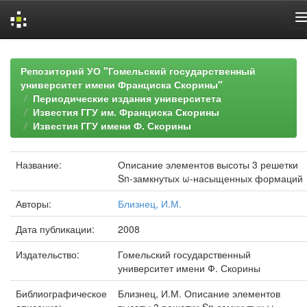
Skip
navigation
Репозиторий УО "Гомельский государственный
университет имени Франциска Скорины"
Периодические издания университета
Известия ГГУ им. Франциска Скорины
Известия ГГУ имени Ф. Скорины
Название:
Описание элементов высоты 3 решетки
Sn-замкнутых ω-насыщенных формаций
Авторы:
Близнец, И.М.
Дата публикации:
2008
Издательство:
Гомельский государственный
университет имени Ф. Скорины
Библиографическое
Близнец, И.М. Описание элементов