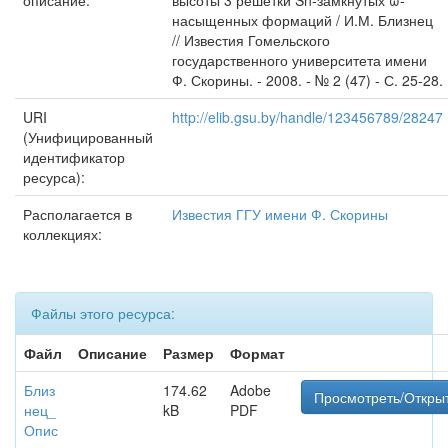
описание:
высоты 3 решетки Sn-замкнутых ω-
насыщенных формаций / И.М. Близнец
// Известия Гомельского
государственного университета имени
Ф. Скорины. - 2008. - № 2 (47) - С. 25-28.
URI
http://elib.gsu.by/handle/123456789/28247
(Унифицированный
идентификатор
ресурса):
Располагается в
Известия ГГУ имени Ф. Скорины
коллекциях:
Файлы этого ресурса:
Файл
Описание
Размер
Формат
Близ
174.62
Adobe
Просмотреть/Откры
нец_
kB
PDF
Опис