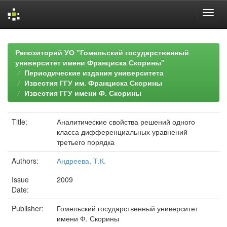
Skip
navigation
Репозиторий УО "Гомельский государственный
университет имени Франциска Скорины"
Периодические издания университета
Известия ГГУ им. Франциска Скорины
Известия ГГУ имени Ф. Скорины
Title:
Аналитические свойства решений одного
класса дифференциальных уравнений
третьего порядка
Authors:
Андреева, Т.К.
Issue
2009
Date:
Publisher:
Гомельский государственный университет
имени Ф. Скорины