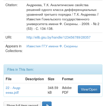
Citation:
Андреева, Т.К. Аналитические свойства
решений одного класса дифференциальных
уравнений третьего порядка / Т.К. Андреева //
Известия Гомельского государственного
университета имени Ф. Скорины. - 2009. - № 2
(53) - С. 134-138.
URI:
http://elib.gsu.by/handle/123456789/28357
Appears in
Известия ГГУ имени Ф. Скорины
Collections:
Files in This Item:
File
Description
Size
Format
22 - Андр
348.59
Adobe
View/Open
еева.pdf
kB
PDF
Show full item record