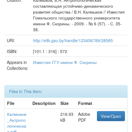
Citation:
Калмыков, В.Н. Антропологическая
составляющая устойчиво-динамического
развития общества / В.Н. Калмыков // Известия
Гомельского государственного университета
имени Ф. Скорины. - 2009. - № 6 (57). - С. 35-
38.
URI:
http://elib.gsu.by/handle/123456789/28585
ISBN:
[101.1 : 316] : 572
Appears in
Известия ГГУ имени Ф. Скорины
Collections:
Files in This Item:
File
Description
Size
Format
Калмыков
216.93
Adobe
View/Open
_Антропо
kB
PDF
логическа
я.pdf