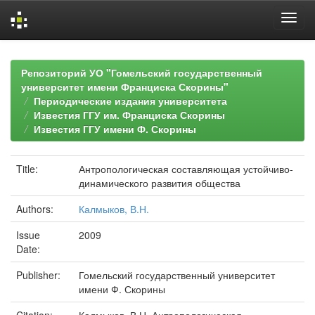
Skip
navigation
Репозиторий УО "Гомельский государственный
университет имени Франциска Скорины"
Периодические издания университета
Известия ГГУ им. Франциска Скорины
Известия ГГУ имени Ф. Скорины
Title:
Антропологическая составляющая устойчиво-
динамического развития общества
Authors:
Калмыков, В.Н.
Issue
2009
Date:
Publisher:
Гомельский государственный университет
имени Ф. Скорины