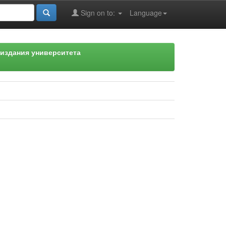
Sign on to:
Language
издания университета