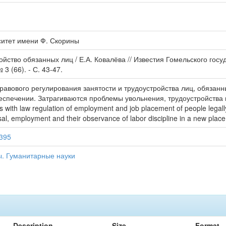
ситет имени Ф. Скорины
ройство обязанных лиц / Е.А. Ковалёва // Известия Гомельского го
3 (66). - С. 43-47.
равового регулирования занятости и трудоустройства лиц, обязан
еспечении. Затрагиваются проблемы увольнения, трудоустройства
 with law regulation of employment and job placement of people legally
al, employment and their observance of labor discipline in a new place
9395
ы. Гуманитарные науки
Description
Size
Format