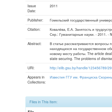
Issue
2011
Date:
Publisher:
Гомельский государственный универ
Citation:
Ковалёва, Е.А. Занятость и трудоуст
Сер.: Гуманитарные науки. - 2011. - № 
Abstract:
В статье рассматриваются вопросы п
находящихся на государственном об
новому месту работы. The article deals
state securing. The problems of dismiss
URI:
http://elib.gsu.by/handle/123456789/2
Appears in
Известия ГГУ им. Франциска Скорин
Collections:
Files in This Item:
File