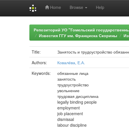
Home
Browse
Help
Skip
navigation
Репозиторий УО "Гомельский государственн
Известия ГГУ им. Франциска Скорины
Из
Title:
Занятость и трудоустройство обязан
Authors:
Ковалёва, Е.А.
Keywords:
обязанные лица
занятость
трудоустройство
увольнение
трудовая дисциплина
legally binding people
employment
job placement
dismissal
labour discipline