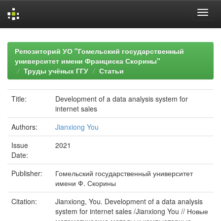
Skip
navigation
Репозиторий УО "Гомельский государственный
университет имени Франциска Скорины"
Труды учёных ГГУ
Статьи
Title:
Development of a data analysis system for
internet sales
Authors:
Jianxiong You
Issue
2021
Date:
Publisher:
Гомельский государственный университет
имени Ф. Скорины
Citation:
Jianxiong, You. Development of a data analysis
system for internet sales /Jianxiong You // Новые