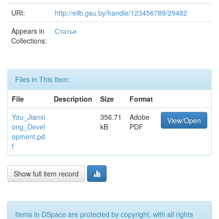
URI:
http://elib.gsu.by/handle/123456789/29482
Appears in
Статьи
Collections:
Files in This Item:
File
Description
Size
Format
You_Jianxi
356.71
Adobe
View/Open
ong_Devel
kB
PDF
opment.pd
f
Show full item record
Items in DSpace are protected by copyright, with all rights