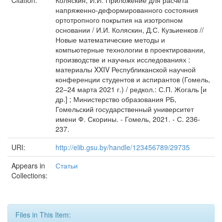
Citation:
Коляскин, И.И. Приложение для расчета
напряженно-деформированного состояния
ортотропного покрытия на изотропном
основании / И.И. Коляскин, Д.С. Кузьиенков //
Новые математические методы и
компьютерные технологии в проектировании,
производстве и научных исследованиях :
материалы XXIV Республиканской научной
конференции студентов и аспирантов (Гомель,
22–24 марта 2021 г.) / редкол.: С.П. Жогаль [и
др.] ; Министерство образования РБ,
Гомельский государственный университет
имени Ф. Скорины. - Гомель, 2021. - С. 236-
237.
URI:
http://elib.gsu.by/handle/123456789/29735
Appears in
Статьи
Collections:
Files in This Item: