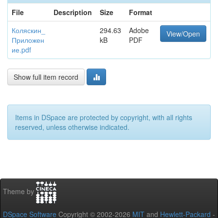
File
Description
Size
Format
Коляскин_
294.63
Adobe
View/Open
Приложен
kB
PDF
ие.pdf
Show full item record
Items in DSpace are protected by copyright, with all rights
reserved, unless otherwise indicated.
Theme by
DSpace Software
Copyright © 2002-2026
MIT
and
Hewlett-Packard
-