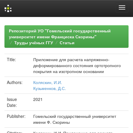
Skip
navigation
Репозиторий УО "Гомельский государственный
университет имени Франциска Скорины"
Труды учёных ГГУ
Статьи
Title:
Приложение для расчета напряженно-
деформированного состояния ортотропного
покрытия на изотропном основании
Authors:
Коляскин, И.И.
Кузьменков, Д.С.
Issue
2021
Date:
Publisher:
Гомельский государственный университет
имени Ф. Скорины