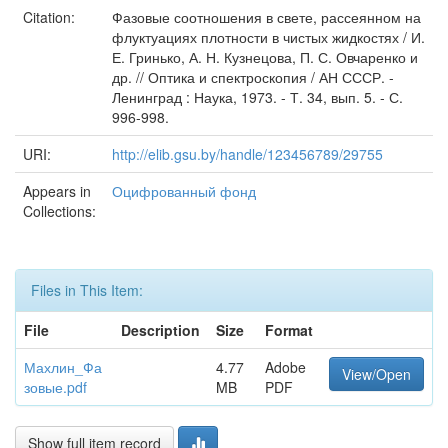
Citation:
Фазовые соотношения в свете, рассеянном на
флуктуациях плотности в чистых жидкостях / И.
Е. Гринько, А. Н. Кузнецова, П. С. Овчаренко и
др. // Оптика и спектроскопия / АН СССР. -
Ленинград : Наука, 1973. - Т. 34, вып. 5. - С.
996-998.
URI:
http://elib.gsu.by/handle/123456789/29755
Appears in
Оцифрованный фонд
Collections:
Files in This Item:
File
Description
Size
Format
Махлин_Фа
4.77
Adobe
View/Open
зовые.pdf
MB
PDF
Show full item record