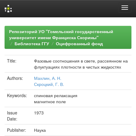
Skip
navigation
Репозиторий УО "Гомельский государственный
университет имени Франциска Скорины"
Библиотека ГГУ
Оцифрованный фонд
Title:
Фазовые соотношения в свете, рассеянном на
флуктуациях плотности в чистых жидкостях
Authors:
Махлин, А. Н.
Скроцкий, Г. В.
Keywords:
спиновая релаксация
магнитное поле
Issue
1973
Date:
Publisher:
Наука