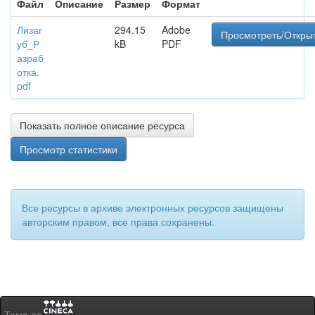
Файл
Описание
Размер
Формат
Лизаг
294.15
Adobe
Просмотреть/Откры
уб_Р
kB
PDF
азраб
отка.
pdf
Показать полное описание ресурса
Просмотр статистики
Все ресурсы в архиве электронных ресурсов защищены
авторским правом, все права сохранены.
Тема от