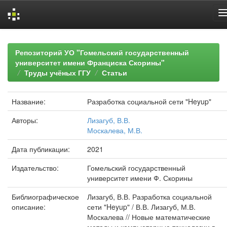
Skip
navigation
Репозиторий УО "Гомельский государственный
университет имени Франциска Скорины"
Труды учёных ГГУ
Статьи
Название:
Разработка социальной сети "Heyup"
Авторы:
Лизагуб, В.В.
Москалева, М.В.
Дата публикации:
2021
Издательство:
Гомельский государственный
университет имени Ф. Скорины
Библиографическое
Лизагуб, В.В. Разработка социальной
описание:
сети "Heyup" / В.В. Лизагуб, М.В.
Москалева // Новые математические