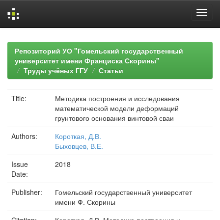
Skip
navigation
Репозиторий УО "Гомельский государственный
университет имени Франциска Скорины"
Труды учёных ГГУ
Статьи
Title:
Методика построения и исследования
математической модели деформаций
грунтового основания винтовой сваи
Authors:
Короткая, Д.В.
Быховцев, В.Е.
Issue
2018
Date:
Publisher:
Гомельский государственный университет
имени Ф. Скорины