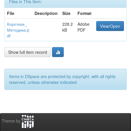
Files in This Item:
File
Description
Size
Format
Короткая_
228.2
Adobe
View/Open
Методика.p
kB
PDF
df
Show full item record
Items in DSpace are protected by copyright, with all rights
reserved, unless otherwise indicated.
Theme by