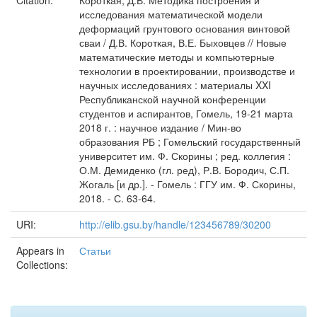
Citation:
Короткая, Д.В. Методика построения и
исследования математической модели
деформаций грунтового основания винтовой
сваи / Д.В. Короткая, В.Е. Быховцев // Новые
математические методы и компьютерные
технологии в проектировании, производстве и
научных исследованиях : материалы XXI
Республиканской научной конференции
студентов и аспирантов, Гомель, 19-21 марта
2018 г. : научное издание / Мин-во
образования РБ ; Гомельский государственный
университет им. Ф. Скорины ; ред. коллегия :
О.М. Демиденко (гл. ред), Р.В. Бородич, С.П.
Жогаль [и др.]. - Гомель : ГГУ им. Ф. Скорины,
2018. - С. 63-64.
URI:
http://elib.gsu.by/handle/123456789/30200
Appears in
Статьи
Collections: