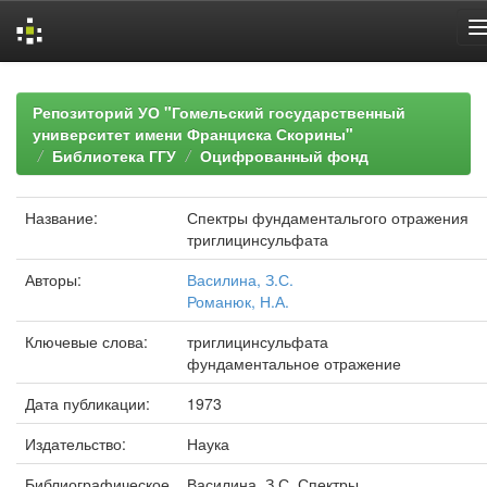
Skip
navigation
Репозиторий УО "Гомельский государственный
университет имени Франциска Скорины"
Библиотека ГГУ
Оцифрованный фонд
Название:
Спектры фундаментальгого отражения
триглицинсульфата
Авторы:
Василина, З.С.
Романюк, Н.А.
Ключевые слова:
триглицинсульфата
фундаментальное отражение
Дата публикации:
1973
Издательство:
Наука
Библиографическое
Василина, З.С. Спектры