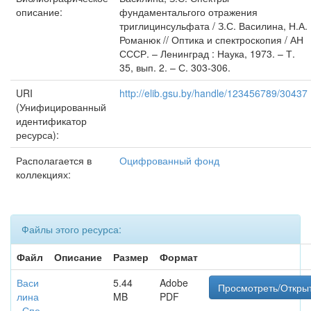
описание:
фундаментальгого отражения
триглицинсульфата / З.С. Василина, Н.А.
Романюк // Оптика и спектроскопия / АН
СССР. – Ленинград : Наука, 1973. – Т.
35, вып. 2. – С. 303-306.
URI
http://elib.gsu.by/handle/123456789/30437
(Унифицированный
идентификатор
ресурса):
Располагается в
Оцифрованный фонд
коллекциях:
Файлы этого ресурса:
Файл
Описание
Размер
Формат
Васи
5.44
Adobe
Просмотреть/Откры
лина
MB
PDF
_Спе