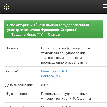
Skip
navigation
Репозиторий УО "Гомельский государственный
университет имени Франциска Скорины"
Труды учёных ГГУ
Статьи
Название:
Применение информационных
технологий при управлении
транспортным процессом
промышленного предприятия
Авторы:
Малащенко, А.В.
Бобкова, А.С.
Дата публикации:
2018
Издательство:
Гомельский государственный
университет имени Ф. Скорины