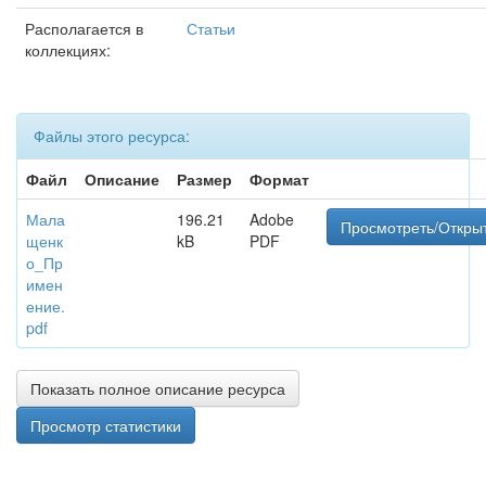
Располагается в
Статьи
коллекциях:
Файлы этого ресурса:
Файл
Описание
Размер
Формат
Мала
196.21
Adobe
Просмотреть/Откры
щенк
kB
PDF
о_Пр
имен
ение.
pdf
Показать полное описание ресурса
Просмотр статистики