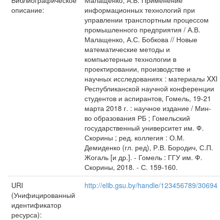
Библиографическое
Малащенко, А.В. Применение
описание:
информационных технологий при
управлении транспортным процессом
промышленного предприятия / А.В.
Малащенко, А.С. Бобкова // Новые
математические методы и
компьютерные технологии в
проектировании, производстве и
научных исследованиях : материалы XXI
Республиканской научной конференции
студентов и аспирантов, Гомель, 19-21
марта 2018 г. : научное издание / Мин-
во образования РБ ; Гомельский
государственный университет им. Ф.
Скорины ; ред. коллегия : О.М.
Демиденко (гл. ред), Р.В. Бородич, С.П.
Жогаль [и др.]. - Гомель : ГГУ им. Ф.
Скорины, 2018. - С. 159-160.
URI
http://elib.gsu.by/handle/123456789/30694
(Унифицированный
идентификатор
ресурса):