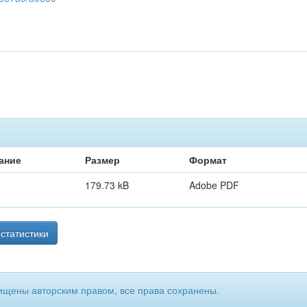
ание
Размер
Формат
179.73 kB
Adobe PDF
статистики
ищены авторским правом, все права сохранены.