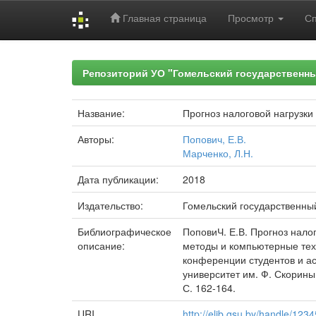
Главная страница
Просмотр
С
Skip
navigation
Репозиторий УО "Гомельский государственн
Название:
Прогноз налоговой нагрузки
Авторы:
Попович, Е.В.
Марченко, Л.Н.
Дата публикации:
2018
Издательство:
Гомельский государственны
Библиографическое
ПоповиЧ. Е.В. Прогноз нало
описание:
методы и компьютерные техн
конференции студентов и ас
университет им. Ф. Скорины ;
С. 162-164.
URI
http://elib.gsu.by/handle/12